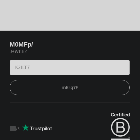
M0MFp/
J+WhhZ
mErq7F
/
5
Trustpilot
score