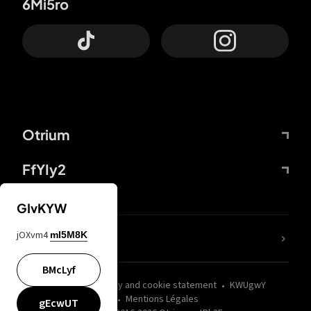
6Mi5ro
Otrium
FfYIy2
GIvKYW
jOXvm4
mI5M8K
nLC6tu
BMcLyf
wZQPfd
Privacy and cookie statement
KWUgwY
Mentions Légales
gEcwUT