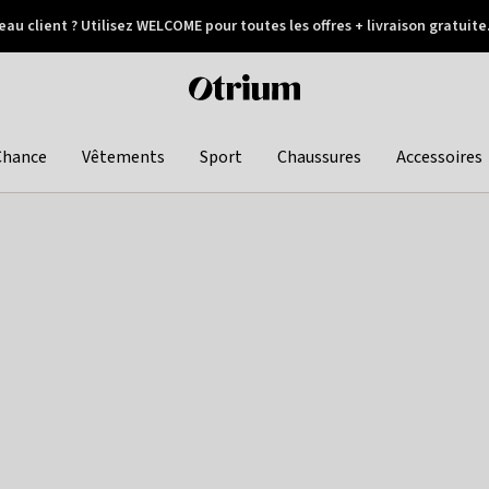
au client ? Utilisez WELCOME pour toutes les offres + livraison gratuite
Paiement différé
Otrium
home
page
Chance
Vêtements
Sport
Chaussures
Accessoires