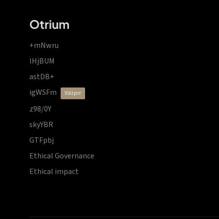
Otrium
+mNwru
lHjBUM
astDB+
igWSFm
vdzprr
z98/0Y
skyYBR
GTFpbj
Ethical Governance
Ethical impact