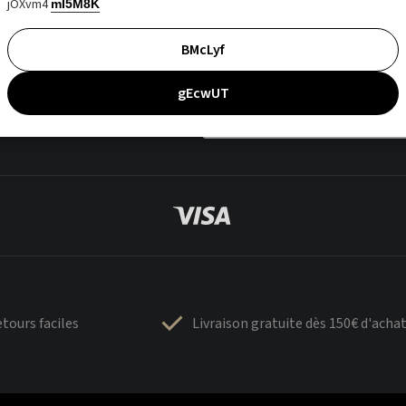
jOXvm4
mI5M8K
BMcLyf
gEcwUT
tours faciles
Livraison gratuite dès 150€ d'acha