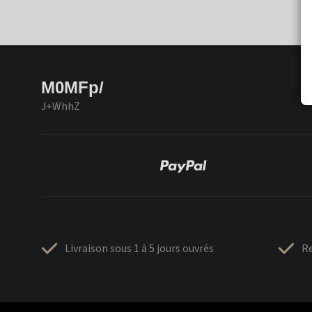
M0MFp/
J+WhhZ
Livraison sous 1 à 5 jours ouvrés
Re