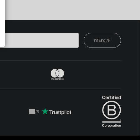
mErq7F
t
/
5
Trustpilot
score