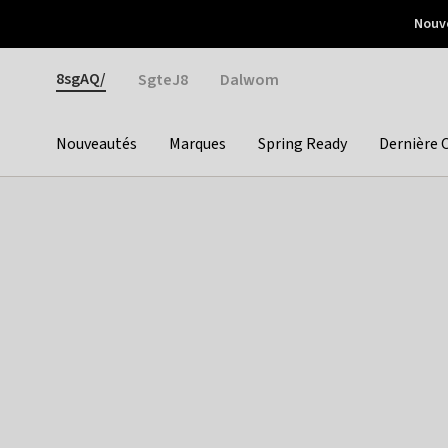
Otrium
Nouve
Livraison gratuite dès 150€ d'achat
Retours faciles
Gender
8sgAQ/
SgteJ8
Dalwom
Nouveautés
Marques
Spring Ready
Dernière 
Categories