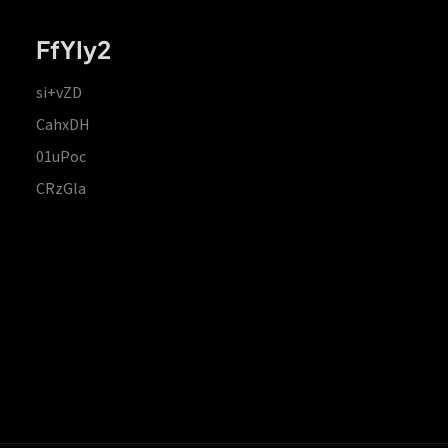
FfYIy2
si+vZD
CahxDH
01uPoc
CRzGla