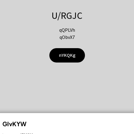
U/RGJC
qQPLVh
qObvX7
nYKQKg
GIvKYW