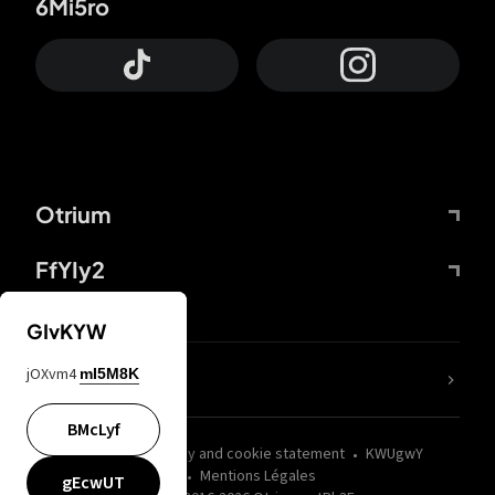
6Mi5ro
Otrium
FfYIy2
GIvKYW
jOXvm4
mI5M8K
nLC6tu
BMcLyf
wZQPfd
Privacy and cookie statement
KWUgwY
Mentions Légales
gEcwUT