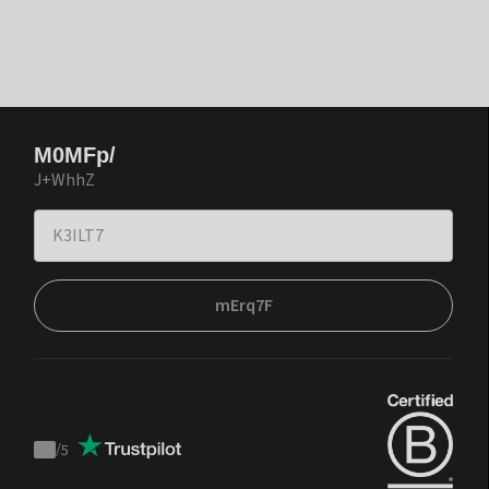
M0MFp/
J+WhhZ
mErq7F
/
5
Trustpilot
score