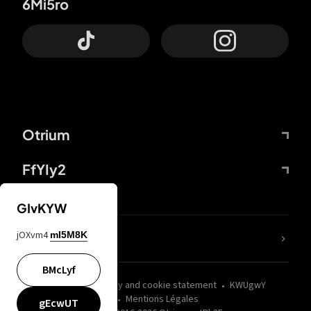
6Mi5ro
Otrium
FfYIy2
GIvKYW
jOXvm4
mI5M8K
nLC6tu
BMcLyf
wZQPfd
Privacy and cookie statement
KWUgwY
Mentions Légales
gEcwUT