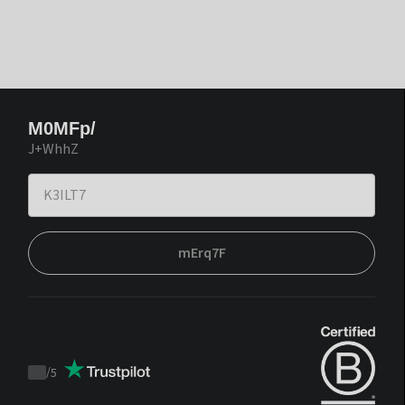
M0MFp/
J+WhhZ
mErq7F
/
5
Trustpilot
score