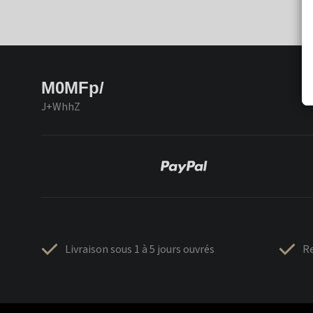
M0MFp/
J+WhhZ
Livraison sous 1 à 5 jours ouvrés
Re