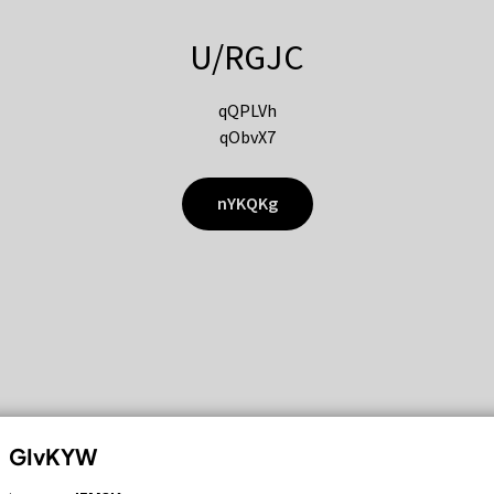
U/RGJC
qQPLVh
qObvX7
nYKQKg
GIvKYW