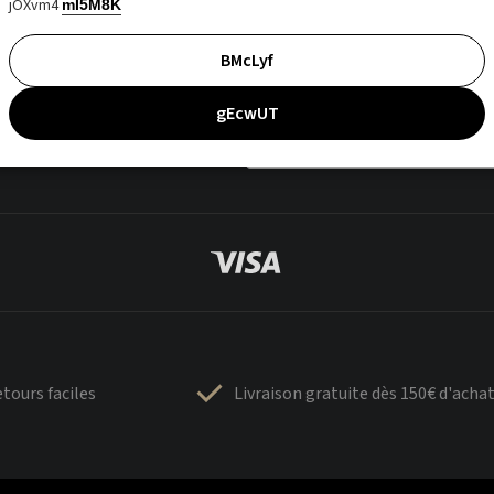
jOXvm4
mI5M8K
BMcLyf
gEcwUT
tours faciles
Livraison gratuite dès 150€ d'acha