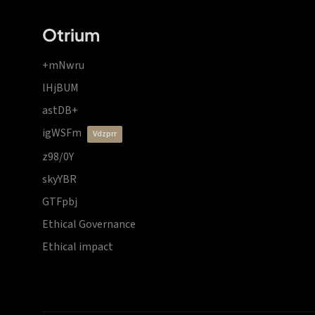
Otrium
+mNwru
lHjBUM
astDB+
igWSFm
vdzprr
z98/0Y
skyYBR
GTFpbj
Ethical Governance
Ethical impact