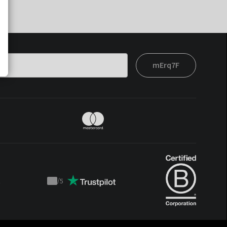
mErq7F
t
/
5
Trustpilot
score