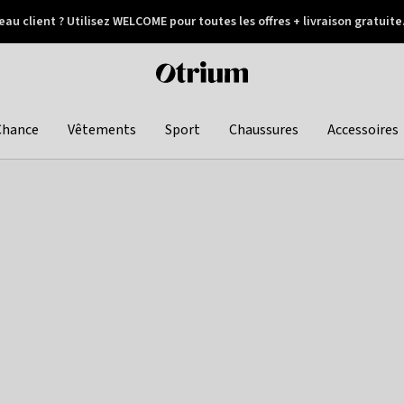
au client ? Utilisez WELCOME pour toutes les offres + livraison gratuite
Paiement différé
Otrium
home
page
Chance
Vêtements
Sport
Chaussures
Accessoires