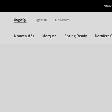
Otrium
Nouve
Livraison gratuite dès 150€ d'achat
Retours faciles
Gender
8sgAQ/
SgteJ8
Dalwom
Nouveautés
Marques
Spring Ready
Dernière 
Categories