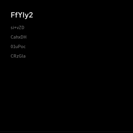
FfYIy2
si+vZD
CahxDH
01uPoc
CRzGla