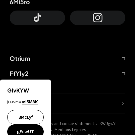
6Mi5ro
Otrium
FfYIy2
GIvKYW
jOXvm4
mI5M8K
nLC6tu
BMcLyf
wZQPfd
Privacy and cookie statement
KWUgwY
Mentions Légales
gEcwUT