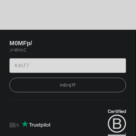
M0MFp/
J+WhhZ
mErq7F
/
5
Trustpilot
score