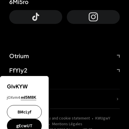
6Mi5ro
Otrium
FfYIy2
GIvKYW
jOXvm4
mI5M8K
nLC6tu
BMcLyf
wZQPfd
Privacy and cookie statement
KWUgwY
Mentions Légales
gEcwUT