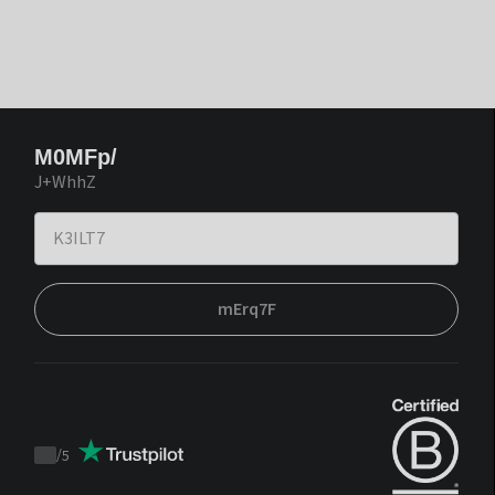
M0MFp/
J+WhhZ
mErq7F
/
5
Trustpilot
score