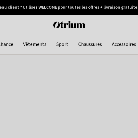
au client ? Utilisez WELCOME pour toutes les offres + livraison gratuite
Paiement différé
Otrium
home
page
Chance
Vêtements
Sport
Chaussures
Accessoires