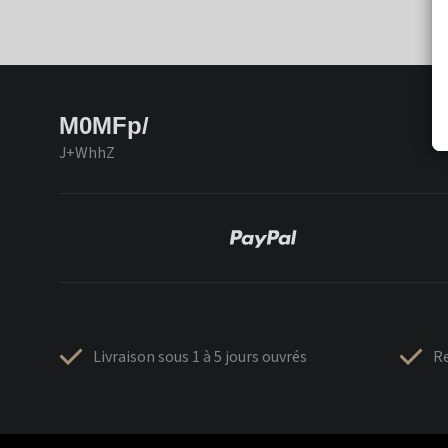
M0MFp/
J+WhhZ
Livraison sous 1 à 5 jours ouvrés
Re