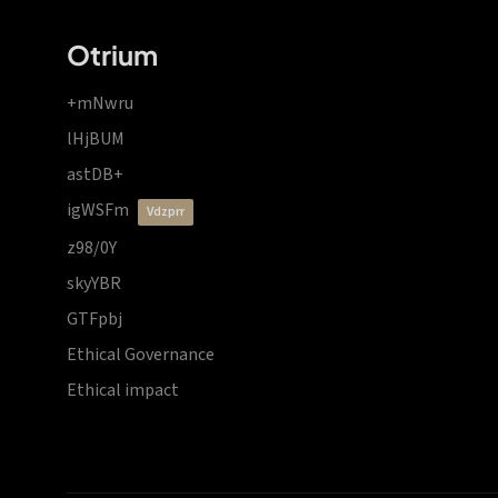
Otrium
+mNwru
lHjBUM
astDB+
igWSFm
vdzprr
z98/0Y
skyYBR
GTFpbj
Ethical Governance
Ethical impact