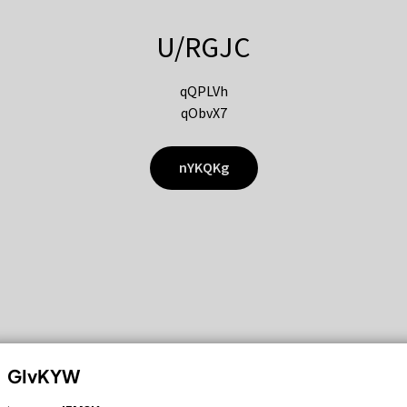
U/RGJC
qQPLVh
qObvX7
nYKQKg
GIvKYW