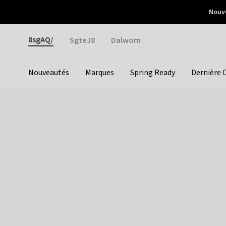
Otrium
Nouve
Livraison gratuite dès 150€ d'achat
Retours faciles
Gender
8sgAQ/
SgteJ8
Dalwom
Nouveautés
Marques
Spring Ready
Dernière 
Categories