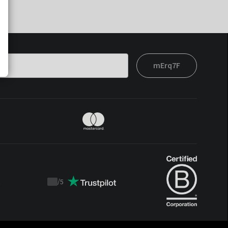
mErq7F
t
/
5
Trustpilot
score