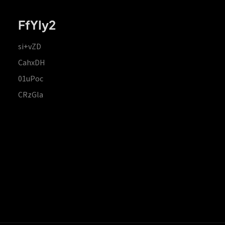
FfYIy2
si+vZD
CahxDH
01uPoc
CRzGla