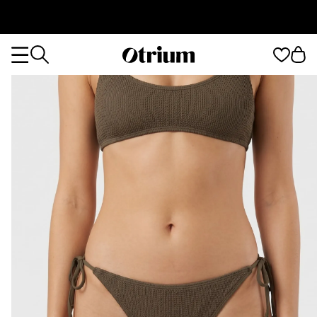
Otrium
Otrium
home
page