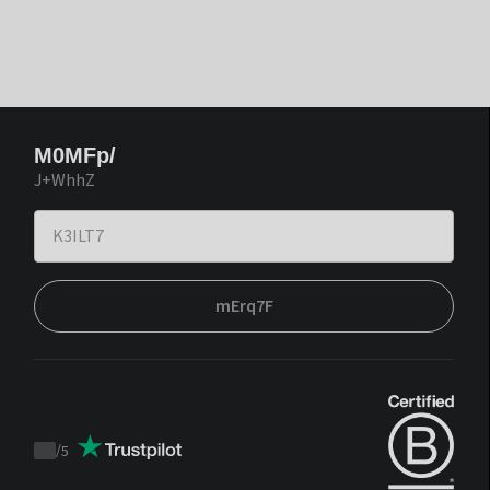
M0MFp/
J+WhhZ
mErq7F
/
5
Trustpilot
score