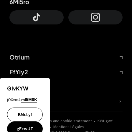
6Mi5ro
Otrium
FfYIy2
GIvKYW
jOXvm4
mI5M8K
nLC6tu
BMcLyf
wZQPfd
Privacy and cookie statement
KWUgwY
Mentions Légales
gEcwUT