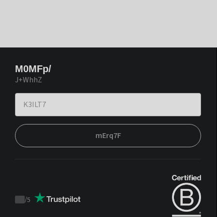
M0MFp/
J+WhhZ
mErq7F
/
5
Trustpilot
score