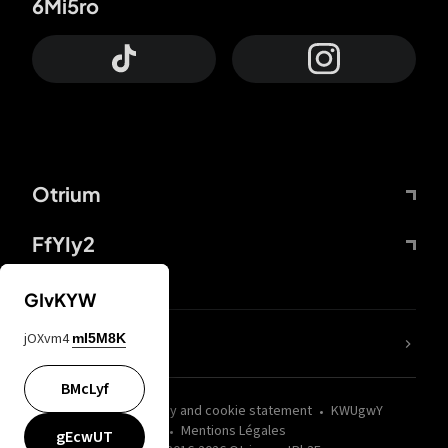
6Mi5ro
Otrium
FfYIy2
GIvKYW
jOXvm4
mI5M8K
nLC6tu
BMcLyf
wZQPfd
Privacy and cookie statement
KWUgwY
Mentions Légales
gEcwUT