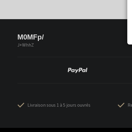
M0MFp/
J+WhhZ
Livraison sous 1 à 5 jours ouvrés
Re