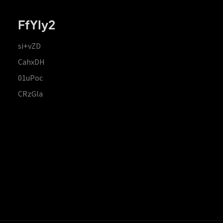
FfYIy2
si+vZD
CahxDH
01uPoc
CRzGla