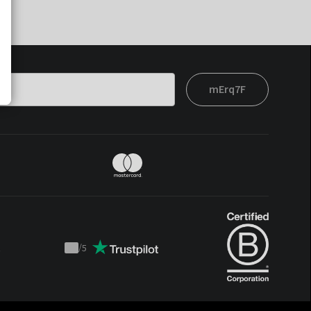
mErq7F
t
/
5
Trustpilot
score