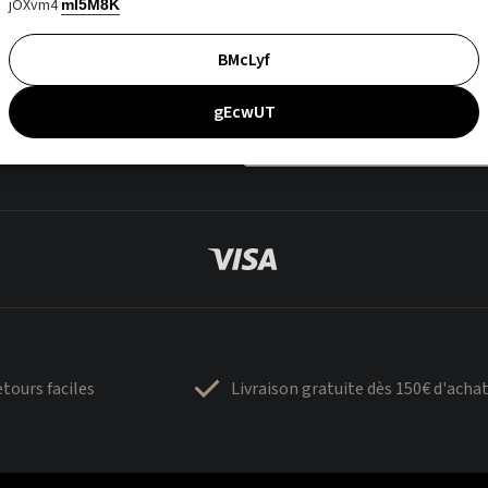
jOXvm4
mI5M8K
BMcLyf
gEcwUT
tours faciles
Livraison gratuite dès 150€ d'acha