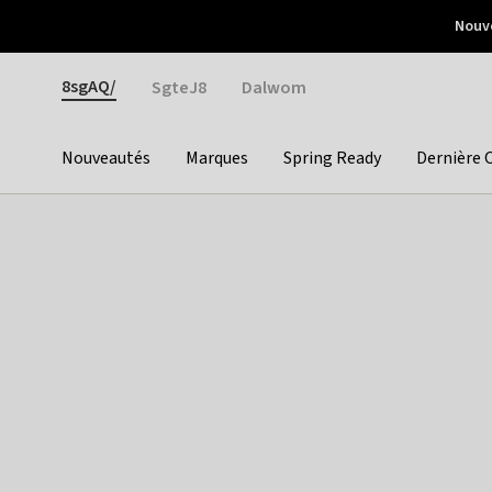
Otrium
Nouve
Livraison gratuite dès 150€ d'achat
Retours faciles
Gender
8sgAQ/
SgteJ8
Dalwom
Nouveautés
Marques
Spring Ready
Dernière 
Categories