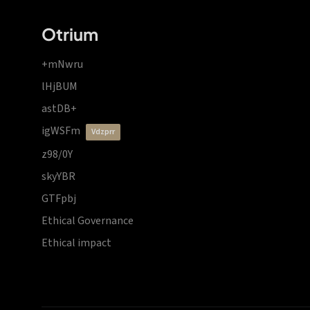
Otrium
+mNwru
lHjBUM
astDB+
igWSFm
vdzprr
z98/0Y
skyYBR
GTFpbj
Ethical Governance
Ethical impact