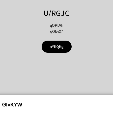
U/RGJC
qQPLVh
qObvX7
nYKQKg
GIvKYW