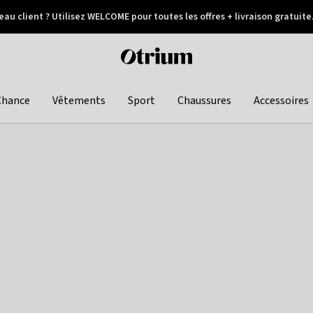
au client ? Utilisez WELCOME pour toutes les offres + livraison gratuite
Paiement différé
Otrium
home
page
Chance
Vêtements
Sport
Chaussures
Accessoires