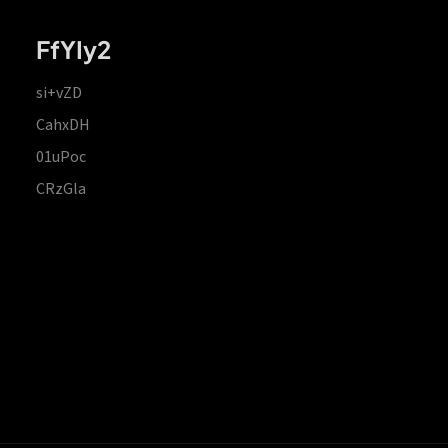
FfYIy2
si+vZD
CahxDH
01uPoc
CRzGla