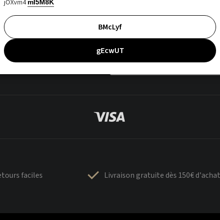
jOXvm4
mI5M8K
BMcLyf
gEcwUT
tours faciles
Livraison gratuite dès 150€ d'acha