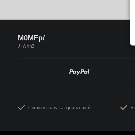
M0MFp/
J+WhhZ
Livraison sous 1 à 5 jours ouvrés
Re