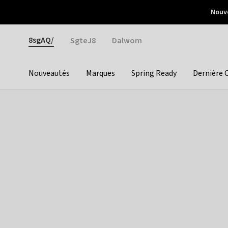
Otrium
Nouve
Livraison gratuite dès 150€ d'achat
Retours faciles
Gender
8sgAQ/
SgteJ8
Dalwom
Nouveautés
Marques
Spring Ready
Dernière 
Categories