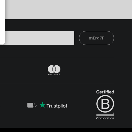
mErq7F
t
/
5
Trustpilot
score