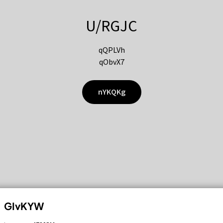
U/RGJC
qQPLVh
qObvX7
nYKQKg
GIvKYW