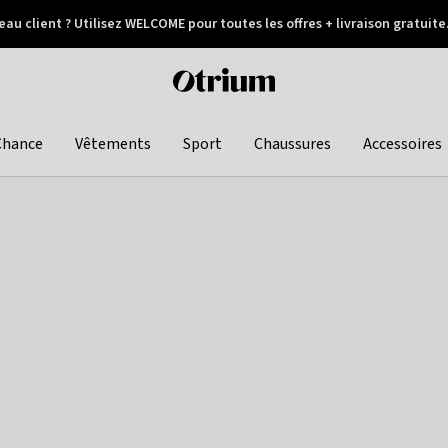
au client ? Utilisez WELCOME pour toutes les offres + livraison gratuite
Paiement différé
Otrium
home
page
Chance
Vêtements
Sport
Chaussures
Accessoires