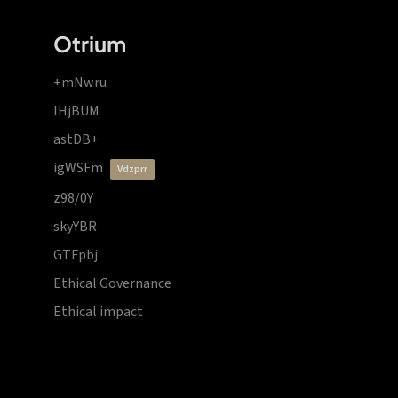
Otrium
+mNwru
lHjBUM
astDB+
igWSFm
vdzprr
z98/0Y
skyYBR
GTFpbj
Ethical Governance
Ethical impact