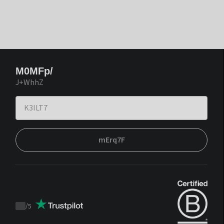
M0MFp/
J+WhhZ
mErq7F
/
5
Trustpilot
score