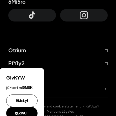
6Mi5ro
Otrium
FfYIy2
GIvKYW
jOXvm4
mI5M8K
nLC6tu
BMcLyf
wZQPfd
Privacy and cookie statement
KWUgwY
Mentions Légales
gEcwUT