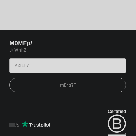
M0MFp/
J+WhhZ
mErq7F
/
5
Trustpilot
score