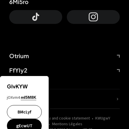
6Mi5ro
Otrium
FfYIy2
GIvKYW
jOXvm4
mI5M8K
nLC6tu
BMcLyf
wZQPfd
Privacy and cookie statement
KWUgwY
Mentions Légales
gEcwUT