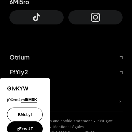
6Mi5ro
Otrium
FfYIy2
GIvKYW
jOXvm4
mI5M8K
nLC6tu
BMcLyf
wZQPfd
Privacy and cookie statement
KWUgwY
Mentions Légales
gEcwUT