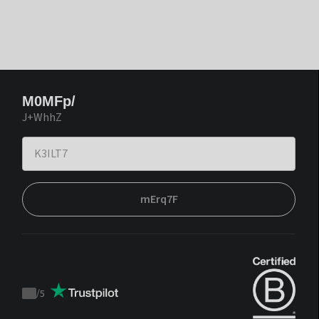
M0MFp/
J+WhhZ
mErq7F
/
5
Trustpilot
score