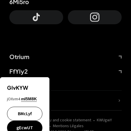
6Mi5ro
Otrium
FfYIy2
GIvKYW
jOXvm4
mI5M8K
nLC6tu
BMcLyf
wZQPfd
Privacy and cookie statement
KWUgwY
Mentions Légales
gEcwUT