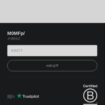
M0MFp/
J+WhhZ
mErq7F
/
5
Trustpilot
score