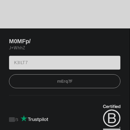
M0MFp/
J+WhhZ
mErq7F
/
5
Trustpilot
score