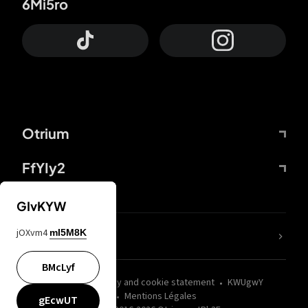
6Mi5ro
Otrium
FfYIy2
GIvKYW
jOXvm4
mI5M8K
nLC6tu
BMcLyf
wZQPfd
Privacy and cookie statement
KWUgwY
Mentions Légales
gEcwUT