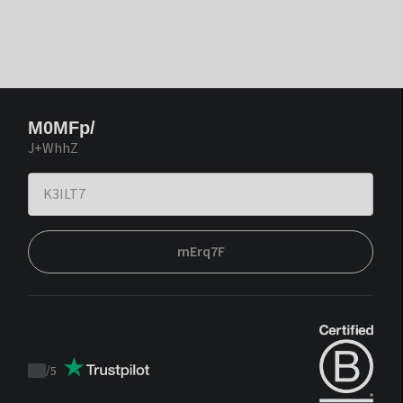
M0MFp/
J+WhhZ
mErq7F
/
5
Trustpilot
score