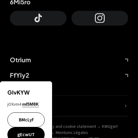
6Mi5ro
Otrium
FfYIy2
GIvKYW
jOXvm4
mI5M8K
nLC6tu
BMcLyf
wZQPfd
Privacy and cookie statement
KWUgwY
Mentions Légales
gEcwUT