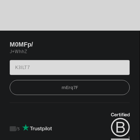
M0MFp/
J+WhhZ
mErq7F
/
5
Trustpilot
score