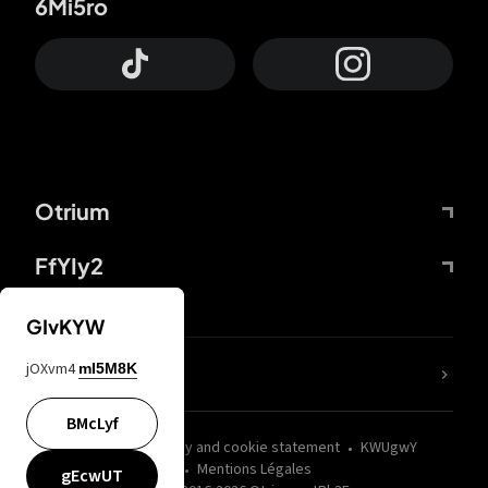
6Mi5ro
Otrium
FfYIy2
GIvKYW
jOXvm4
mI5M8K
nLC6tu
BMcLyf
wZQPfd
Privacy and cookie statement
KWUgwY
Mentions Légales
gEcwUT