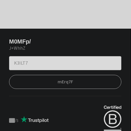
M0MFp/
J+WhhZ
mErq7F
/
5
Trustpilot
score