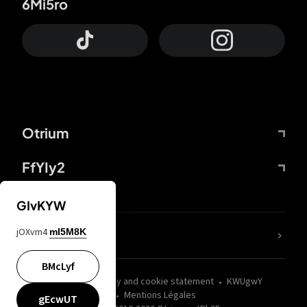
6Mi5ro
Otrium
FfYIy2
GIvKYW
jOXvm4
mI5M8K
nLC6tu
BMcLyf
wZQPfd
Privacy and cookie statement
KWUgwY
Mentions Légales
gEcwUT