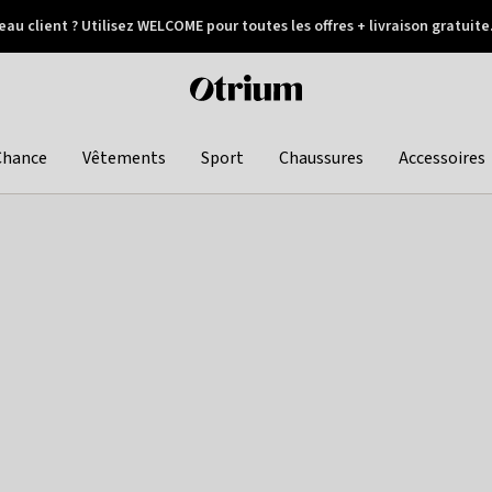
au client ? Utilisez WELCOME pour toutes les offres + livraison gratuite
Paiement différé
Otrium
home
page
Chance
Vêtements
Sport
Chaussures
Accessoires