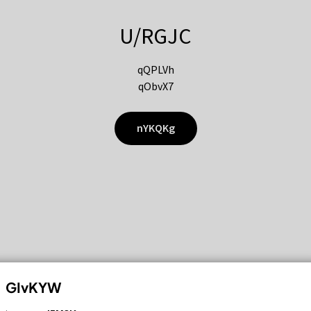
U/RGJC
qQPLVh
qObvX7
nYKQKg
GIvKYW