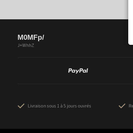
M0MFp/
J+WhhZ
Livraison sous 1 à 5 jours ouvrés
Re