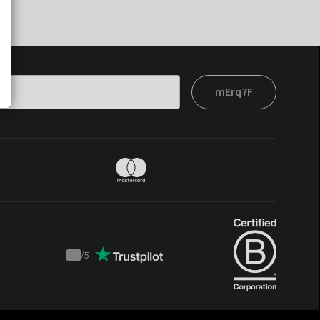
mErq7F
t
/
5
Trustpilot
score