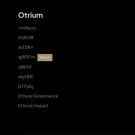
Otrium
+mNwru
lHjBUM
astDB+
igWSFm
vdzprr
z98/0Y
skyYBR
GTFpbj
Ethical Governance
Ethical impact