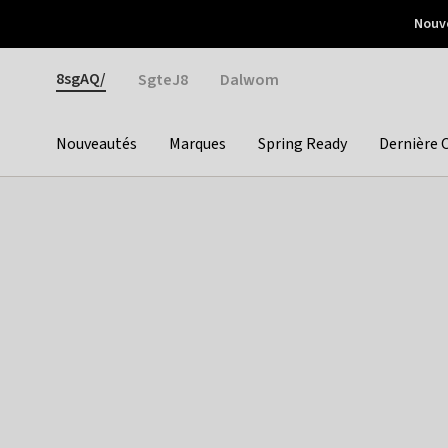
Otrium
Nouve
Livraison gratuite dès 150€ d'achat
Retours faciles
Gender
8sgAQ/
SgteJ8
Dalwom
Nouveautés
Marques
Spring Ready
Dernière 
Categories