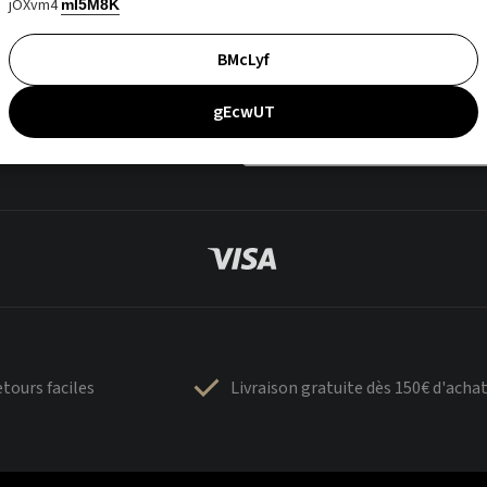
jOXvm4
mI5M8K
BMcLyf
gEcwUT
tours faciles
Livraison gratuite dès 150€ d'acha