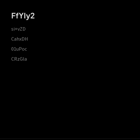
FfYIy2
si+vZD
CahxDH
01uPoc
CRzGla