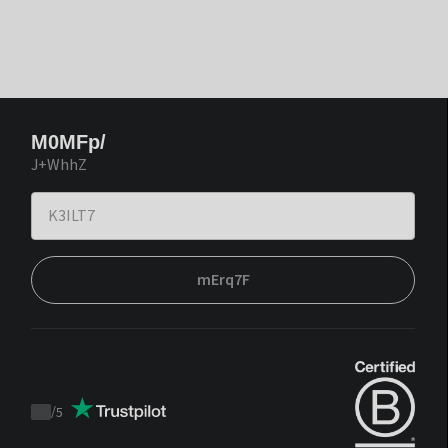
M0MFp/
J+WhhZ
mErq7F
/
5
Trustpilot
score