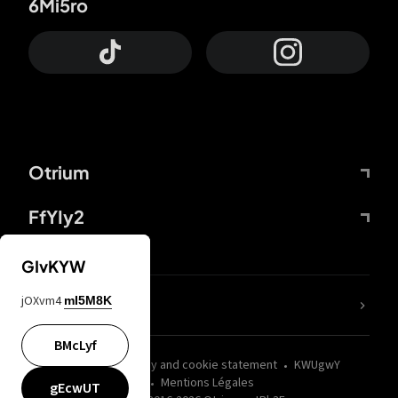
6Mi5ro
Otrium
FfYIy2
GIvKYW
jOXvm4
mI5M8K
nLC6tu
BMcLyf
wZQPfd
Privacy and cookie statement
KWUgwY
Mentions Légales
gEcwUT