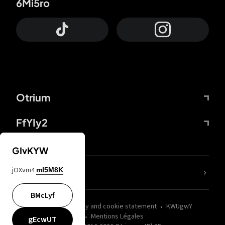
6Mi5ro
Otrium
FfYIy2
GIvKYW
jOXvm4
mI5M8K
nLC6tu
BMcLyf
wZQPfd
Privacy and cookie statement
KWUgwY
Mentions Légales
gEcwUT