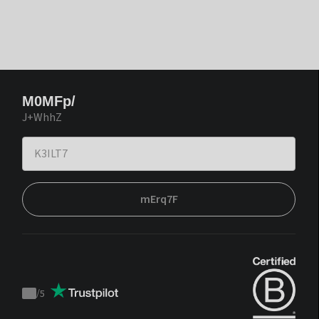
M0MFp/
J+WhhZ
mErq7F
/
5
Trustpilot
score