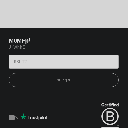
M0MFp/
J+WhhZ
mErq7F
/
5
Trustpilot
score