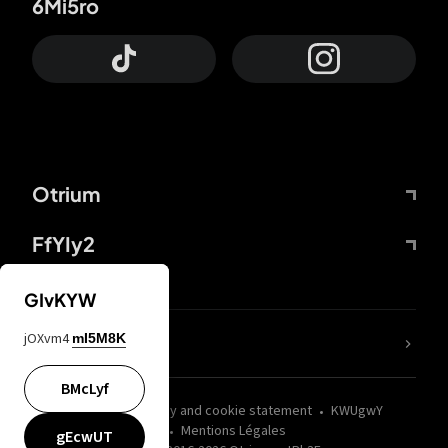
6Mi5ro
Otrium
FfYIy2
GIvKYW
jOXvm4
mI5M8K
nLC6tu
BMcLyf
wZQPfd
Privacy and cookie statement
KWUgwY
Mentions Légales
gEcwUT