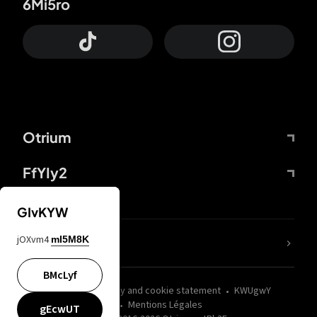
6Mi5ro
Otrium
FfYIy2
GIvKYW
jOXvm4
mI5M8K
nLC6tu
BMcLyf
wZQPfd
Privacy and cookie statement
KWUgwY
Mentions Légales
gEcwUT