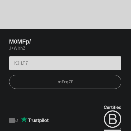
M0MFp/
J+WhhZ
mErq7F
/
5
Trustpilot
score