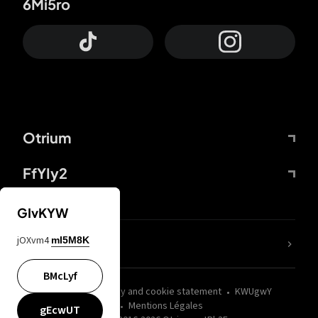
6Mi5ro
Otrium
FfYIy2
GIvKYW
jOXvm4
mI5M8K
nLC6tu
BMcLyf
wZQPfd
Privacy and cookie statement
KWUgwY
Mentions Légales
gEcwUT