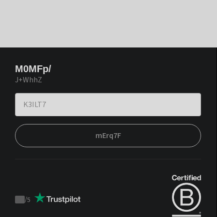
M0MFp/
J+WhhZ
mErq7F
/
5
Trustpilot
score