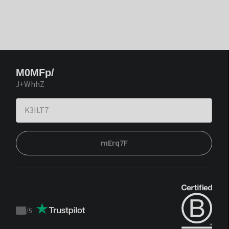
M0MFp/
J+WhhZ
mErq7F
/
5
Trustpilot
score