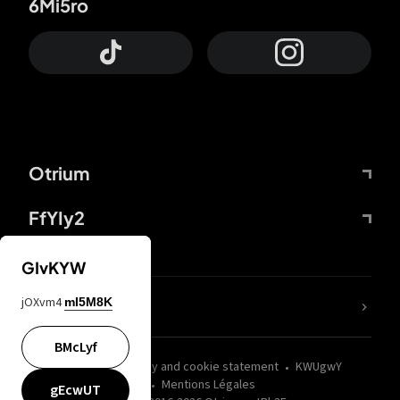
6Mi5ro
Otrium
FfYIy2
GIvKYW
jOXvm4
mI5M8K
nLC6tu
BMcLyf
wZQPfd
Privacy and cookie statement
KWUgwY
Mentions Légales
gEcwUT