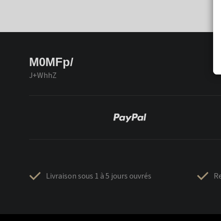
M0MFp/
J+WhhZ
Livraison sous 1 à 5 jours ouvrés
Re