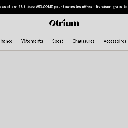
au client ? Utilisez WELCOME pour toutes les offres + livraison gratuite
Paiement différé
Otrium
home
page
Chance
Vêtements
Sport
Chaussures
Accessoires