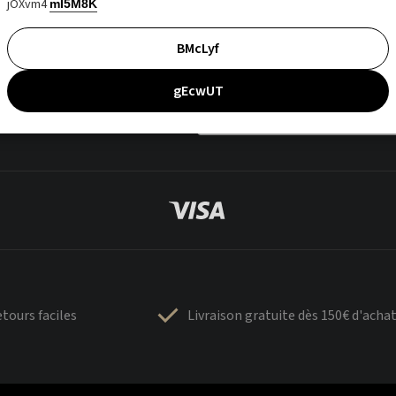
jOXvm4
mI5M8K
BMcLyf
gEcwUT
tours faciles
Livraison gratuite dès 150€ d'acha