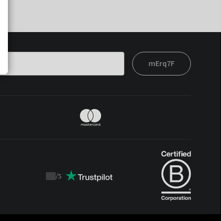
mErq7F
t
/
5
Trustpilot
score