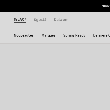
Otrium
Nouve
Livraison gratuite dès 150€ d'achat
Retours faciles
Gender
8sgAQ/
SgteJ8
Dalwom
Nouveautés
Marques
Spring Ready
Dernière 
Categories