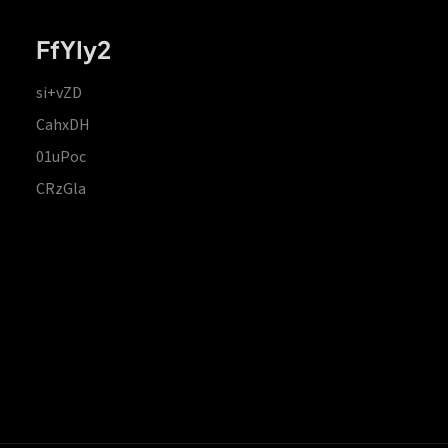
FfYIy2
si+vZD
CahxDH
01uPoc
CRzGla