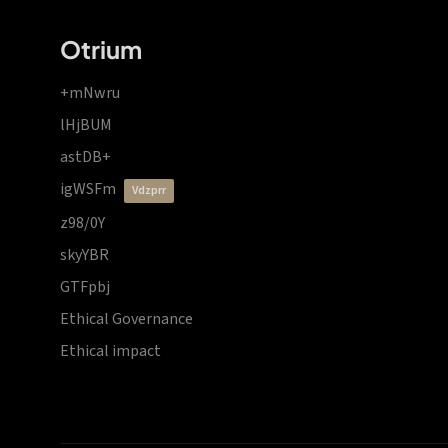
Otrium
+mNwru
lHjBUM
astDB+
igWSFm
vdzprr
z98/0Y
skyYBR
GTFpbj
Ethical Governance
Ethical impact