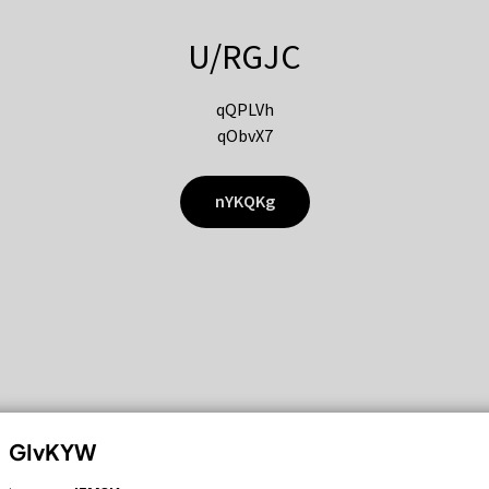
U/RGJC
qQPLVh
qObvX7
nYKQKg
GIvKYW