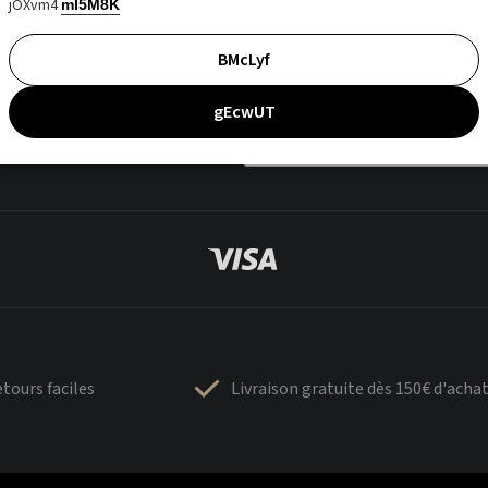
jOXvm4
mI5M8K
BMcLyf
gEcwUT
tours faciles
Livraison gratuite dès 150€ d'acha