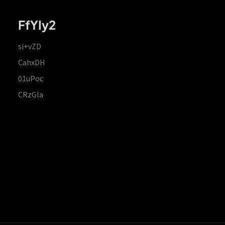
FfYIy2
si+vZD
CahxDH
01uPoc
CRzGla