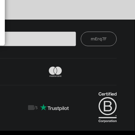
mErq7F
t
/
5
Trustpilot
score