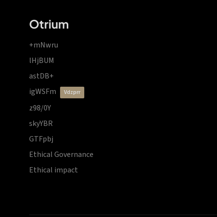
Otrium
+mNwru
lHjBUM
astDB+
igWSFm
vdzprr
z98/0Y
skyYBR
GTFpbj
Ethical Governance
Ethical impact