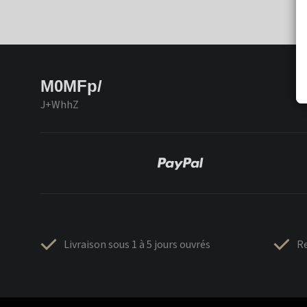
M0MFp/
J+WhhZ
Livraison sous 1 à 5 jours ouvrés
Re