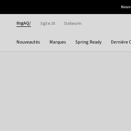
Otrium
Nouve
Livraison gratuite dès 150€ d'achat
Retours faciles
Gender
8sgAQ/
SgteJ8
Dalwom
Nouveautés
Marques
Spring Ready
Dernière 
Categories