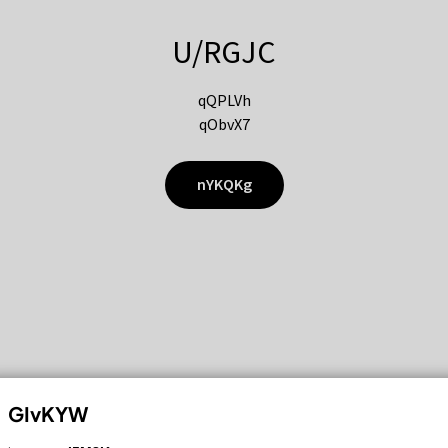
U/RGJC
qQPLVh
qObvX7
nYKQKg
GIvKYW