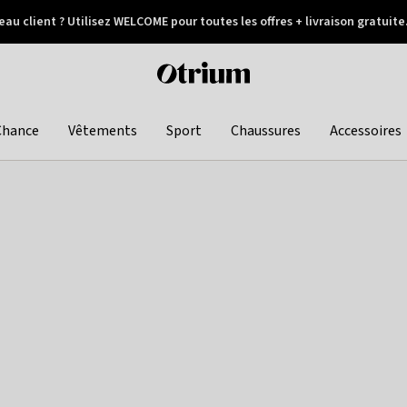
au client ? Utilisez WELCOME pour toutes les offres + livraison gratuite
Paiement différé
Otrium
home
page
Chance
Vêtements
Sport
Chaussures
Accessoires