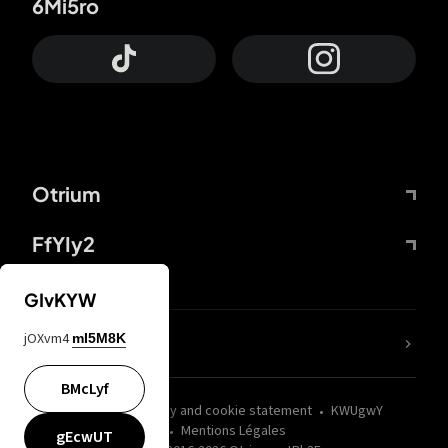
6Mi5ro
Otrium
FfYIy2
GIvKYW
jOXvm4
mI5M8K
nLC6tu
BMcLyf
wZQPfd
Privacy and cookie statement
KWUgwY
Mentions Légales
gEcwUT