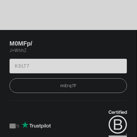
M0MFp/
J+WhhZ
mErq7F
/
5
Trustpilot
score