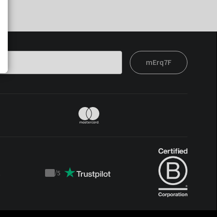
mErq7F
t
/
5
Trustpilot
score