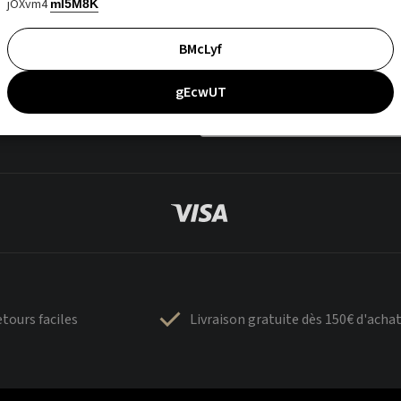
jOXvm4
mI5M8K
BMcLyf
gEcwUT
tours faciles
Livraison gratuite dès 150€ d'acha