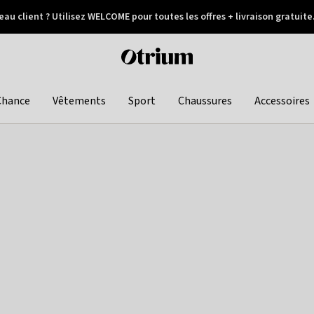
au client ? Utilisez WELCOME pour toutes les offres + livraison gratuite
Paiement différé
Otrium
home
page
Chance
Vêtements
Sport
Chaussures
Accessoires