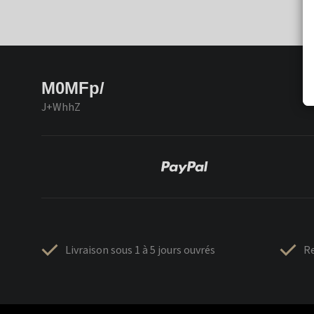
M0MFp/
J+WhhZ
Livraison sous 1 à 5 jours ouvrés
Re