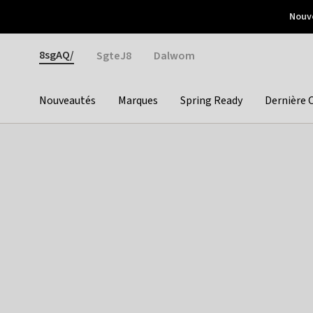
Otrium
Nouve
Livraison gratuite dès 150€ d'achat
Retours faciles
Gender
8sgAQ/
SgteJ8
Dalwom
Nouveautés
Marques
Spring Ready
Dernière 
Categories