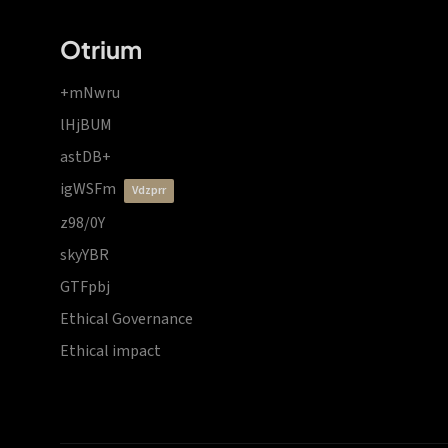
Otrium
+mNwru
lHjBUM
astDB+
igWSFm
vdzprr
z98/0Y
skyYBR
GTFpbj
Ethical Governance
Ethical impact