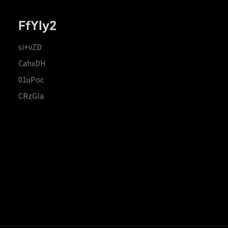
FfYIy2
si+vZD
CahxDH
01uPoc
CRzGla