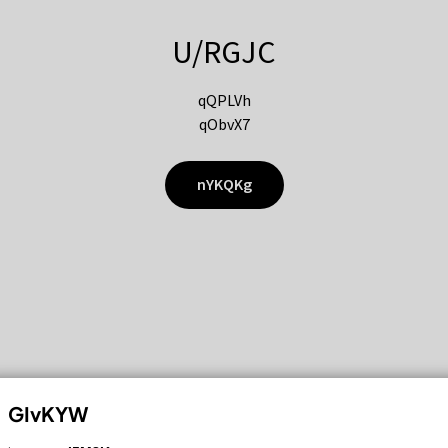
U/RGJC
qQPLVh
qObvX7
nYKQKg
GIvKYW