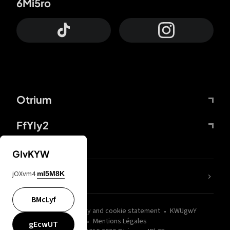
6Mi5ro
Otrium
FfYIy2
GIvKYW
jOXvm4
mI5M8K
nLC6tu
BMcLyf
wZQPfd
Privacy and cookie statement
KWUgwY
Mentions Légales
gEcwUT