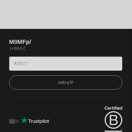
M0MFp/
J+WhhZ
mErq7F
/
5
Trustpilot
score