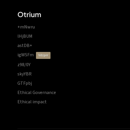
Otrium
+mNwru
lHjBUM
astDB+
igWSFm
vdzprr
z98/0Y
skyYBR
GTFpbj
Ethical Governance
Ethical impact