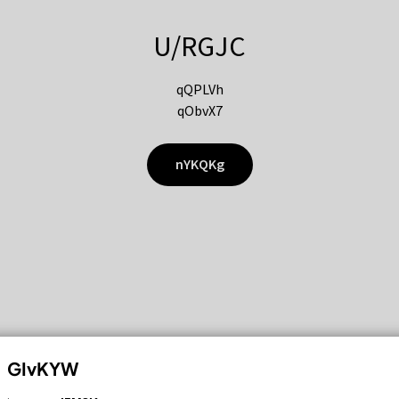
U/RGJC
qQPLVh
qObvX7
nYKQKg
GIvKYW