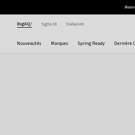
Otrium
Nouve
Livraison gratuite dès 150€ d'achat
Retours faciles
Gender
8sgAQ/
SgteJ8
Dalwom
Nouveautés
Marques
Spring Ready
Dernière 
Categories