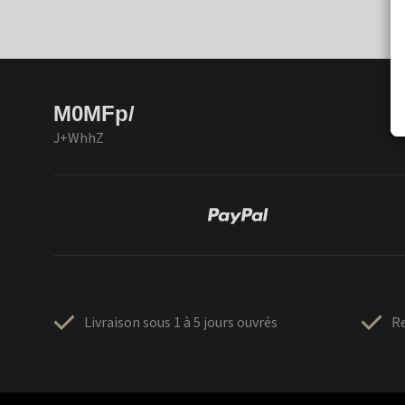
M0MFp/
J+WhhZ
Livraison sous 1 à 5 jours ouvrés
Re