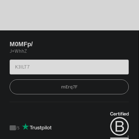
M0MFp/
J+WhhZ
mErq7F
/
5
Trustpilot
score