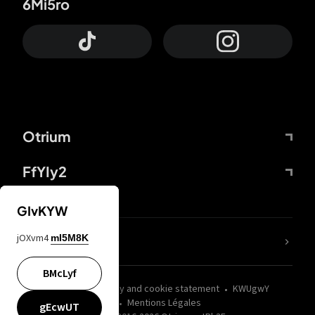
6Mi5ro
Otrium
FfYIy2
GIvKYW
jOXvm4
mI5M8K
nLC6tu
BMcLyf
wZQPfd
Privacy and cookie statement
KWUgwY
Mentions Légales
gEcwUT