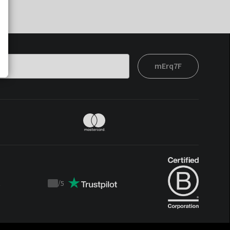
mErq7F
t
/
5
Trustpilot
score