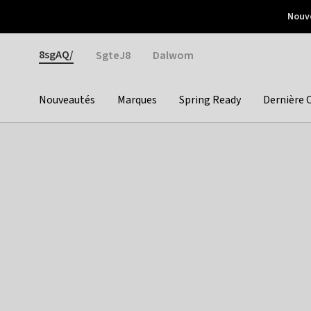
Otrium
Nouve
Livraison gratuite dès 150€ d'achat
Retours faciles
Gender
8sgAQ/
SgteJ8
Dalwom
Nouveautés
Marques
Spring Ready
Dernière 
Categories