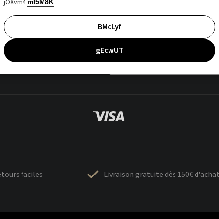
jOXvm4
mI5M8K
BMcLyf
gEcwUT
tours faciles
Livraison gratuite dès 150€ d'acha