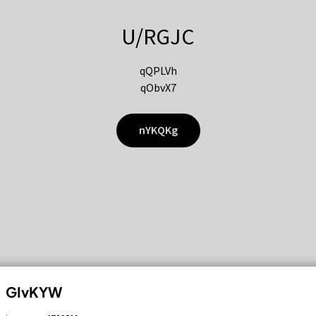
U/RGJC
qQPLVh
qObvX7
nYKQKg
GIvKYW