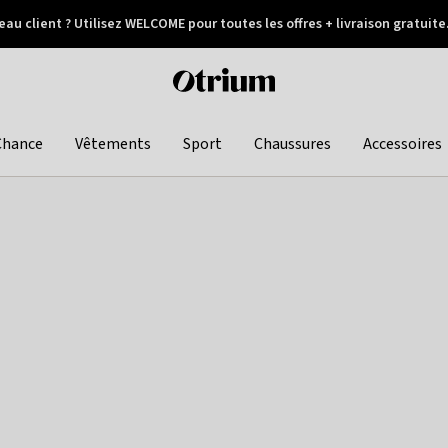
au client ? Utilisez WELCOME pour toutes les offres + livraison gratuite
Paiement différé
Otrium
home
page
Chance
Vêtements
Sport
Chaussures
Accessoires