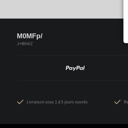
M0MFp/
J+WhhZ
Livraison sous 1 à 5 jours ouvrés
Re