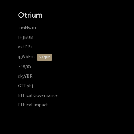
Otrium
+mNwru
lHjBUM
astDB+
igWSFm
vdzprr
z98/0Y
skyYBR
GTFpbj
Ethical Governance
Ethical impact