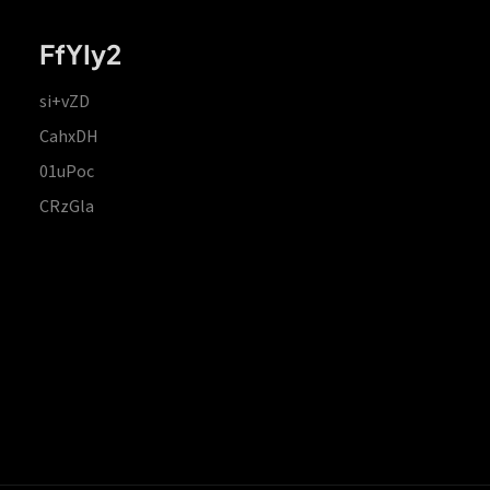
FfYIy2
si+vZD
CahxDH
01uPoc
CRzGla