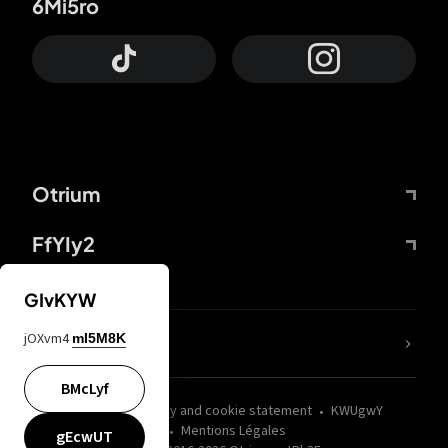
6Mi5ro
Otrium
FfYIy2
GIvKYW
jOXvm4
mI5M8K
nLC6tu
BMcLyf
wZQPfd
Privacy and cookie statement
KWUgwY
Mentions Légales
gEcwUT