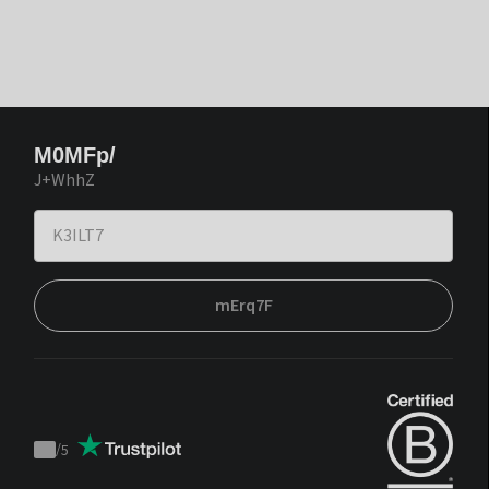
M0MFp/
J+WhhZ
mErq7F
/
5
Trustpilot
score