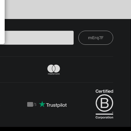
mErq7F
t
/
5
Trustpilot
score