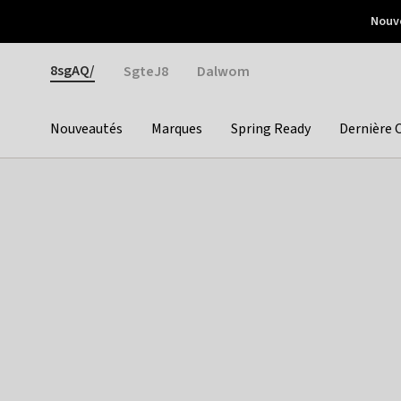
Otrium
Nouve
Livraison gratuite dès 150€ d'achat
Retours faciles
Gender
8sgAQ/
SgteJ8
Dalwom
Nouveautés
Marques
Spring Ready
Dernière 
Categories