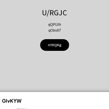
U/RGJC
qQPLVh
qObvX7
nYKQKg
GIvKYW