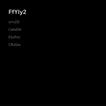
FfYIy2
si+vZD
CahxDH
01uPoc
CRzGla