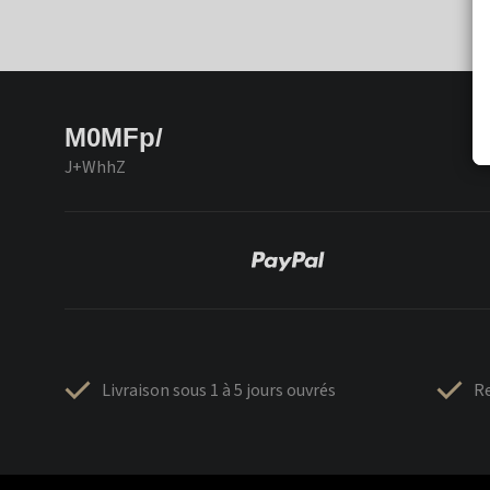
M0MFp/
J+WhhZ
Livraison sous 1 à 5 jours ouvrés
Re