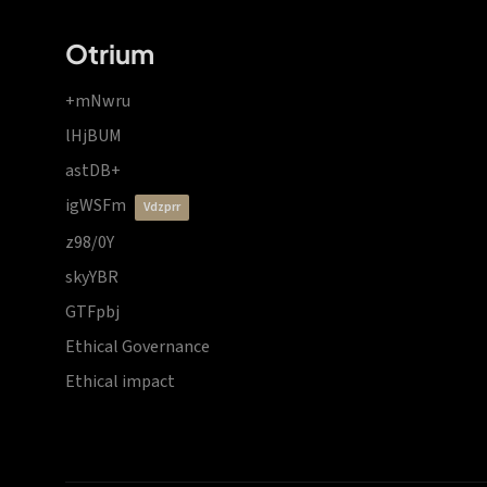
Otrium
+mNwru
lHjBUM
astDB+
igWSFm
vdzprr
z98/0Y
skyYBR
GTFpbj
Ethical Governance
Ethical impact