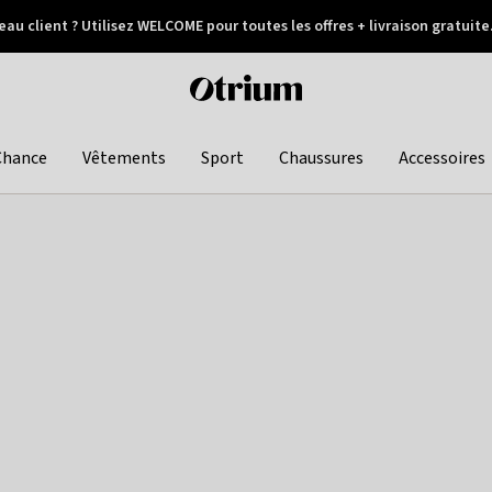
au client ? Utilisez WELCOME pour toutes les offres + livraison gratuite
Paiement différé
Otrium
home
page
Chance
Vêtements
Sport
Chaussures
Accessoires