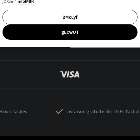
jOXvm4
mI5M8K
BMcLyf
gEcwUT
tours faciles
Livraison gratuite dès 150€ d'acha